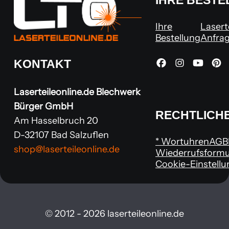
IHRE BEST
Ihre
Lasert
Bestellung
Anfra
KONTAKT
Laserteileonline.de
Blechwerk
Bürger GmbH
RECHTLICH
Am Hasselbruch 20
D-32107 Bad Salzuflen
* Wortuhren
AGB
shop@laserteileonline.de
Wiederrufsformu
Cookie-Einstell
© 2012 - 2026 laserteileonline.de