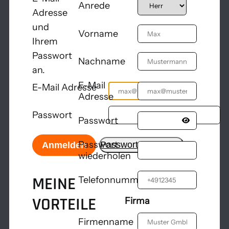
Anrede
Adresse
und
Vorname
Ihrem
Passwort
Nachname
an.
E-Mail
E-Mail Adresse
Adresse
Passwort
Passwort
Passwort
Passwort vergessen
Anmelden
wiederholen
MEINE
Telefonnummer
VORTEILE
Firma
Firmenname